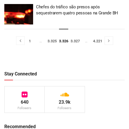
Chefes do tráfico são presos após
sequestrarem quatro pessoas na Grande BH
1
…
3.325
3.326
3.327
…
4.221
Stay Connected
640
23.9k
Followers
Followers
Recommended