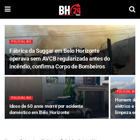
POLICIAL BH
Fábrica da Suggar em Belo Horizonte
operava sem AVCB regularizada antes do
incêndio, confirma Corpo de Bombeiros
POLICIAL BH
POLICIAL BH
Homem de 56
Idoso de 60 anos morre por acidente
elétrico e c
doméstico em Belo Horizonte
limpeza em