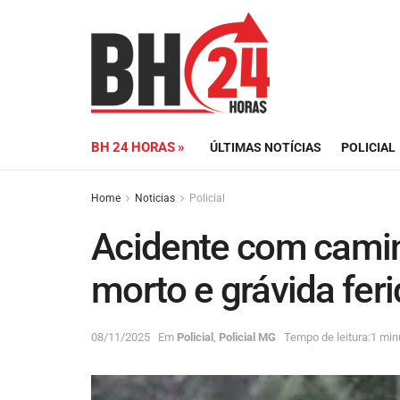
BH 24 HORAS »
ÚLTIMAS NOTÍCIAS
POLICIAL
Home
Noticias
Policial
Acidente com cami
morto e grávida fer
08/11/2025
Em
Policial
,
Policial MG
Tempo de leitura:1 minu