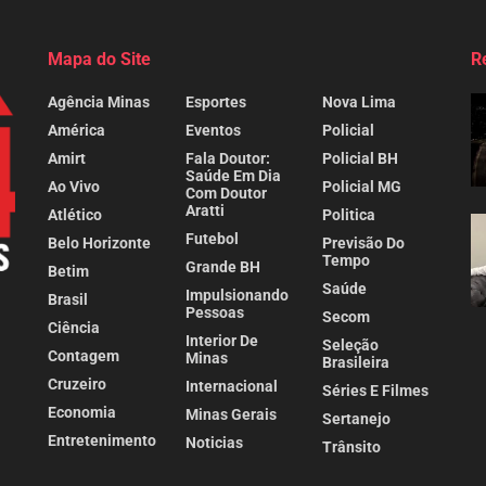
Mapa do Site
R
Agência Minas
Esportes
Nova Lima
América
Eventos
Policial
Amirt
Fala Doutor:
Policial BH
Saúde Em Dia
Ao Vivo
Policial MG
Com Doutor
Aratti
Atlético
Politica
Futebol
Belo Horizonte
Previsão Do
Tempo
Grande BH
Betim
Saúde
Impulsionando
Brasil
Pessoas
Secom
Ciência
Interior De
Seleção
Contagem
Minas
Brasileira
Cruzeiro
Internacional
Séries E Filmes
Economia
Minas Gerais
Sertanejo
Entretenimento
Noticias
Trânsito