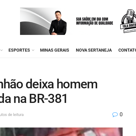
ESPORTES
MINAS GERAIS
NOVA SERTANEJA
CONTAT
nhão deixa homem
ida na BR-381
0
tos de leitura