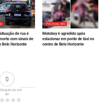
MG
POLICIAL MG
ituação de rua é
Motoboy é agredido após
morto com sinais de
estacionar em ponto de táxi no
 Belo Horizonte
centro de Belo Horizonte
0
ificação do arti
go