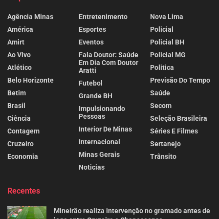
Agência Minas
Entretenimento
Nova Lima
América
Esportes
Policial
Amirt
Eventos
Policial BH
Ao Vivo
Fala Doutor: Saúde
Policial MG
Em Dia Com Doutor
Atlético
Politica
Aratti
Belo Horizonte
Previsão Do Tempo
Futebol
Betim
Saúde
Grande BH
Brasil
Secom
Impulsionando
Pessoas
Ciência
Seleção Brasileira
Interior De Minas
Contagem
Séries E Filmes
Internacional
Cruzeiro
Sertanejo
Minas Gerais
Economia
Trânsito
Noticias
Recentes
Mineirão realiza intervenção no gramado antes de