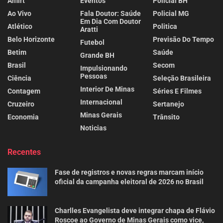
Amirt
Eventos
Policial BH
Ao Vivo
Fala Doutor: Saúde
Policial MG
Em Dia Com Doutor
Atlético
Politica
Aratti
Belo Horizonte
Previsão Do Tempo
Futebol
Betim
Saúde
Grande BH
Brasil
Secom
Impulsionando
Pessoas
Ciência
Seleção Brasileira
Interior De Minas
Contagem
Séries E Filmes
Internacional
Cruzeiro
Sertanejo
Minas Gerais
Economia
Trânsito
Noticias
Recentes
Fase de registros e novas regras marcam início
oficial da campanha eleitoral de 2026 no Brasil
Charlles Evangelista deve integrar chapa de Flávio
Roscoe ao Governo de Minas Gerais como vice,