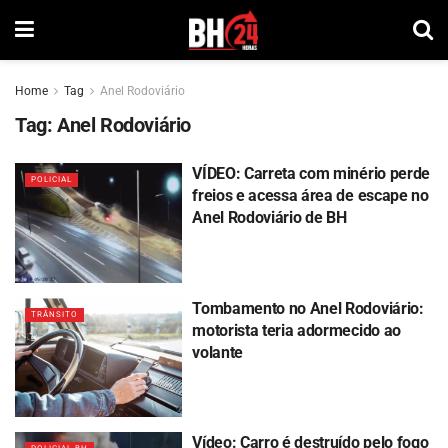
Home
Tag
Anel Rodoviário
Tag:
Anel Rodoviário
VÍDEO: Carreta com minério perde
POLICIAL
freios e acessa área de escape no
Anel Rodoviário de BH
Tombamento no Anel Rodoviário:
TRÂNSITO
motorista teria adormecido ao
volante
Vídeo: Carro é destruído pelo fogo