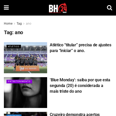
Home
Tag
ano
Tag:
ano
Atlético “titular” precisa de ajustes
ATLÉTICO
para “iniciar” o ano.
‘Blue Monday’: saiba por que esta
ENTRETENIMENTO
segunda (20) é considerada a
mais triste do ano
Cruzeiro demonstra acertos