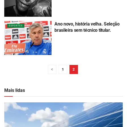
Ano novo, história velha. Seleção
ESPORTES
brasileira sem técnico titular.
1
2
Mais lidas