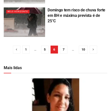
Domingo tem risco de chuva forte
BELO HORIZONTE
em BH e máxima prevista é de
25°C
1
…
5
6
7
…
10
Mais lidas