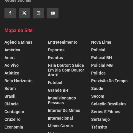
Redes Sociais
Mapa do Site
Agência Minas
Entretenimento
Nova Lima
América
Esportes
Policial
Amirt
Eventos
Policial BH
Ao Vivo
Fala Doutor: Saúde
Policial MG
Em Dia Com Doutor
Atlético
Politica
Aratti
Belo Horizonte
Previsão Do Tempo
Futebol
Betim
Saúde
Grande BH
Brasil
Secom
Impulsionando
Pessoas
Ciência
Seleção Brasileira
Interior De Minas
Contagem
Séries E Filmes
Internacional
Cruzeiro
Sertanejo
Minas Gerais
Economia
Trânsito