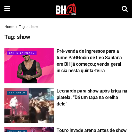
Home
Tag
show
Tag:
show
Pré-venda de ingressos para a
ENTRETENIMENTO
turnê PaGGodin de Léo Santana
em BH já começou; venda geral
inicia nesta quinta-feira
Leonardo para show após briga na
SERTANEJO
plateia: “Dá um tapa na orelha
dele”
Touro invade arena antes de show