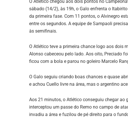
O Atlético chegou aos dois pontos no Campeonato
sábado (14/2), às 19h, o Galo enfrenta o Itabiri
da primeira fase. Com 11 pontos, o Alvinegro es
entre os segundos. A equipe de Sampaoli precisa v
às semifinais.
O Atlético teve a primeira chance logo aos dois m
Alonso cabeceou pelo lado. Aos oito, Preciado foi
ficou com a bola e parou no goleiro Marcelo Rang
O Galo seguiu criando boas chances e quase abri
e achou Cuello livre na área, mas o argentino acer
Aos 21 minutos, o Atlético conseguiu chegar ao 
interceptou um passe do Remo no campo de ataqu
invadiu a área e fuzilou de pé direito para o fund