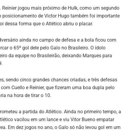
pa. Reinier jogou mais próximo de Hulk, como um segundo
o posicionamento de Victor Hugo também foi importante
i dessa forma que o Atlético abriu o placar.
dversário ainda no campo de defesa e a bola ficou com
car o 65º gol dele pelo Galo no Brasileiro. O ídolo
eiro da equipe no Brasileirão, deixando Marques para
9.
zes, sendo cinco grandes chances criadas, e três defesas
m com Cuello e Reinier, que fizeram uma boa dupla pelo
ia na hora de tirar o 10.
meteu a partida do Atlético. Ainda no primeiro tempo, a
lético vacilou em um lance e viu Vitor Bueno empatar
área. Em dez jogos no ano, o Galo só não levou gol em um