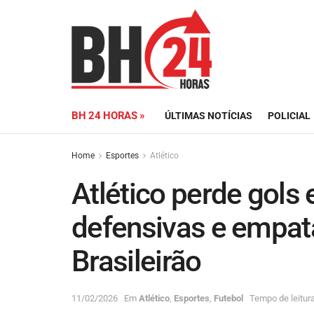
BH 24 HORAS »
ÚLTIMAS NOTÍCIAS
POLICIAL
Home
Esportes
Atlético
Atlético perde gols
defensivas e empa
Brasileirão
11/02/2026
Em
Atlético
,
Esportes
,
Futebol
Tempo de leitura