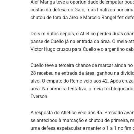
Alef Manga teve a oportunidade de empatar pou
costas da defesa do Galo, mas finalizou por cima
chutou de fora da área e Marcelo Rangel fez defe
Dois minutos depois, o Atlético perdeu duas chanc
passe de Cuello já na entrada da área. O meia-ata
Victor Hugo cruzou para Cuello e o argentino cab
Cuello teve a terceira chance de marcar ainda n
28 recebeu na entrada da área, ganhou na dividid
alvo. O empate do Remo veio aos 42. Após cruzam
área. Na primeira tentativa, o meia foi bloquead
Everson.
A resposta do Atlético veio aos 45. Preciado avan
se antecipou à marcação e chutou de primeira, m
uma defesa espetacular e manter o 1 a 1 no fim 