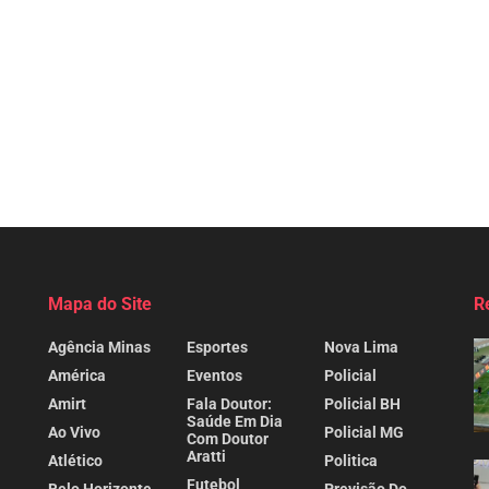
Mapa do Site
R
Agência Minas
Esportes
Nova Lima
América
Eventos
Policial
Amirt
Fala Doutor:
Policial BH
Saúde Em Dia
Ao Vivo
Policial MG
Com Doutor
Aratti
Atlético
Politica
Futebol
Belo Horizonte
Previsão Do