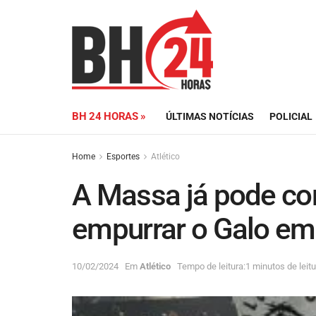
BH 24 HORAS »
ÚLTIMAS NOTÍCIAS
POLICIAL
Home
Esportes
Atlético
A Massa já pode co
empurrar o Galo em 
10/02/2024
Em
Atlético
Tempo de leitura:1 minutos de leitu