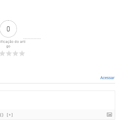
0
ificação do arti
go
Acessar
{}
[+]