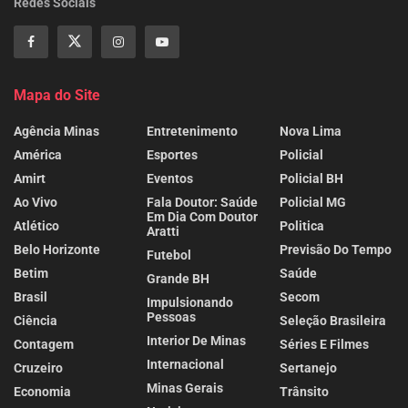
Redes Sociais
Mapa do Site
Agência Minas
Entretenimento
Nova Lima
América
Esportes
Policial
Amirt
Eventos
Policial BH
Ao Vivo
Fala Doutor: Saúde
Policial MG
Em Dia Com Doutor
Atlético
Politica
Aratti
Belo Horizonte
Previsão Do Tempo
Futebol
Betim
Saúde
Grande BH
Brasil
Secom
Impulsionando
Pessoas
Ciência
Seleção Brasileira
Interior De Minas
Contagem
Séries E Filmes
Internacional
Cruzeiro
Sertanejo
Minas Gerais
Economia
Trânsito