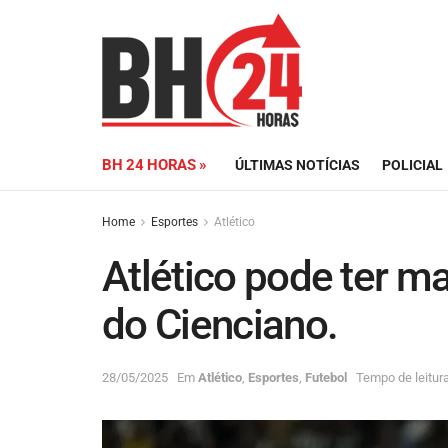
BH 24 HORAS »
ÚLTIMAS NOTÍCIAS
POLICIAL
Home
Esportes
Atlético
Atlético pode ter m
do Cienciano.
28/05/2025
Em
Atlético
,
Esportes
,
Futebol
Tempo de leitura