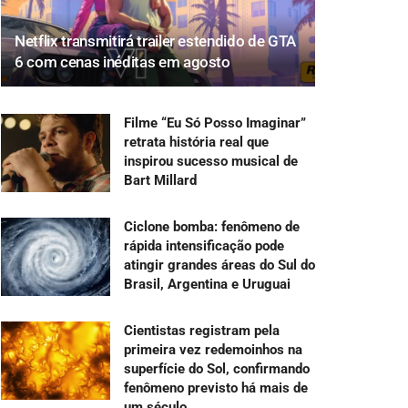
Netflix transmitirá trailer estendido de GTA
6 com cenas inéditas em agosto
Filme “Eu Só Posso Imaginar”
retrata história real que
inspirou sucesso musical de
Bart Millard
Ciclone bomba: fenômeno de
rápida intensificação pode
atingir grandes áreas do Sul do
Brasil, Argentina e Uruguai
Cientistas registram pela
primeira vez redemoinhos na
superfície do Sol, confirmando
fenômeno previsto há mais de
um século