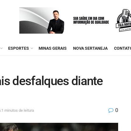
ESPORTES
MINAS GERAIS
NOVA SERTANEJA
CONTAT
ais desfalques diante
0
:1 minutos de leitura