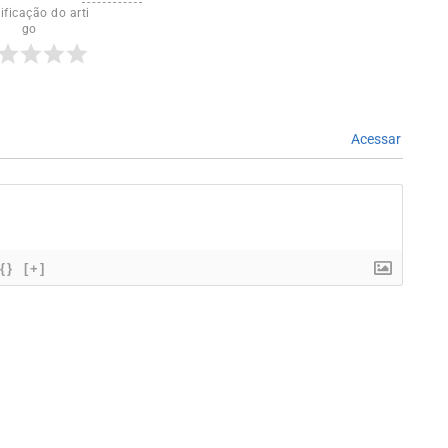
ificação do arti
go
Acessar
{}
[+]