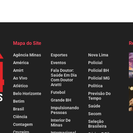
Mapa do Site
R
Agência Minas
Esportes
Nova Lima
América
Eventos
Policial
Amirt
Fala Doutor:
Policial BH
Saúde Em Dia
Ao Vivo
Policial MG
Com Doutor
Aratti
Atlético
Politica
Futebol
Belo Horizonte
Previsão Do
Tempo
Grande BH
Betim
Saúde
Impulsionando
Brasil
Pessoas
Secom
Ciência
Interior De
Seleção
Contagem
Minas
Brasileira
Cruzeiro
Internacional