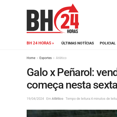
BH 24 HORAS »
ÚLTIMAS NOTÍCIAS
POLICIAL
Home
Esportes
Atlético
Galo x Peñarol: ven
começa nesta sext
19/04/2024
Em
Atlético
Tempo de leitura:4 minutos de leitu