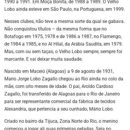
1990 a 1991. Em Moça Bonita, de 1988 a 1989. O Velho
Lobo ainda esteve em São Paulo, na Portuguesa, em 1999.
Nesses clubes, não teve a mesma sorte da qual se gabava.
Não conquistou títulos – da mesma forma que no
Botafogo em 1975, 1978 e de 1986 a 1987, no Flamengo,
de 1984 a 1985, e no Al Hilal, da Arábia Saudita, em 1979.
Mas, com ou sem taças, o Velho Lobo sempre, sempre foi
marcante. E vai deixar muita saudade.
Nascido em Maceió (Alagoas) a 9 de agosto de 1931,
Mario Jorge Lobo Zagallo chegou ao Rio ainda no colo da
mãe, com oito meses de idade. O pai, Aroldo Cardoso
Zagallo, foi transferido de Alagoas para o Rio de Janeiro
para ser representante comercial da fábrica de tecidos
Alexandria, que pertencia a seu cunhado, Mário Lobo.
Criado no bairro da Tijuca, Zona Norte do Rio, o menino
começou a jogar ali suas primeiras peladas. Seja no