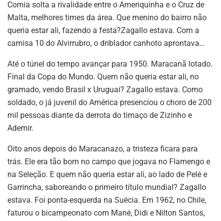
Comia solta a rivalidade entre o Ameriquinha e o Cruz de
Malta, melhores times da área. Que menino do bairro não
queria estar ali, fazendo a festa?Zagallo estava. Com a
camisa 10 do Alvirrubro, o driblador canhoto aprontava…
Até o túnel do tempo avançar para 1950. Maracanã lotado.
Final da Copa do Mundo. Quem não queria estar ali, no
gramado, vendo Brasil x Uruguai? Zagallo estava. Como
soldado, o já juvenil do América presenciou o choro de 200
mil pessoas diante da derrota do timaço de Zizinho e
Ademir.
Oito anos depois do Maracanazo, a tristeza ficara para
trás. Ele era tão bom no campo que jogava no Flamengo e
na Seleção. E quem não queria estar ali, ao lado de Pelé e
Garrincha, saboreando o primeiro título mundial? Zagallo
estava. Foi ponta-esquerda na Suécia. Em 1962, no Chile,
faturou o bicampeonato com Mané, Didi e Nilton Santos,