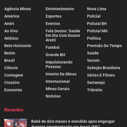
Agência Minas
Entretenimento
Nova Lima
América
Esportes
Policial
Amirt
Eventos
Policial BH
Ao Vivo
Fala Doutor: Saúde
Policial MG
Em Dia Com Doutor
Atlético
Politica
Aratti
Belo Horizonte
Previsão Do Tempo
Futebol
Betim
Saúde
Grande BH
Brasil
Secom
Impulsionando
Pessoas
Ciência
Seleção Brasileira
Interior De Minas
Contagem
Séries E Filmes
Internacional
Cruzeiro
Sertanejo
Minas Gerais
Economia
Trânsito
Noticias
Recentes
Bebê de dois meses é atendido após engasgar
durante amamentação em Araxá (MG)