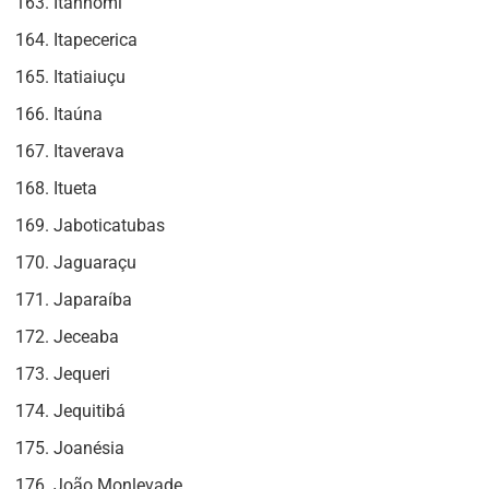
Itanhomi
Itapecerica
Itatiaiuçu
Itaúna
Itaverava
Itueta
Jaboticatubas
Jaguaraçu
Japaraíba
Jeceaba
Jequeri
Jequitibá
Joanésia
João Monlevade