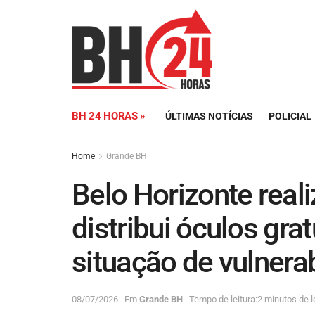
BH 24 HORAS »
ÚLTIMAS NOTÍCIAS
POLICIAL
Home
Grande BH
Belo Horizonte real
distribui óculos gra
situação de vulnera
08/07/2026
Em
Grande BH
Tempo de leitura:2 minutos de l