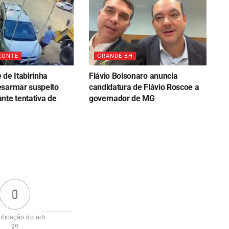
ZONTE
GRANDE BH
de Itabirinha
Flávio Bolsonaro anuncia
sarmar suspeito
candidatura de Flávio Roscoe a
nte tentativa de
governador de MG
0
ificação do arti
go