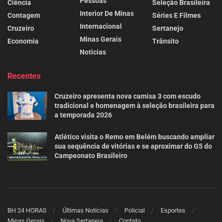
Pessoas
Ciência
Seleção Brasileira
Interior De Minas
Contagem
Séries E Filmes
Internacional
Cruzeiro
Sertanejo
Minas Gerais
Economia
Trânsito
Noticias
Recentes
Cruzeiro apresenta nova camisa 3 com escudo
tradicional e homenagem à seleção brasileira para
a temporada 2026
Atlético visita o Remo em Belém buscando ampliar
sua sequência de vitórias e se aproximar do G5 do
Campeonato Brasileiro
BH 24 HORAS
Últimas Notícias
Policial
Esportes
Minas Gerais
Nova Sertaneja
Contato