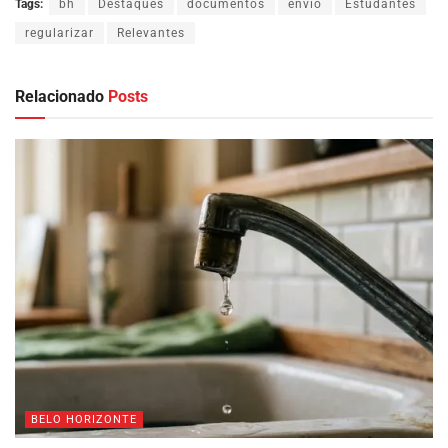
Tags:
bh
Destaques
documentos
envio
Estudantes
regularizar
Relevantes
Relacionado
Posts
BELO HORIZONTE