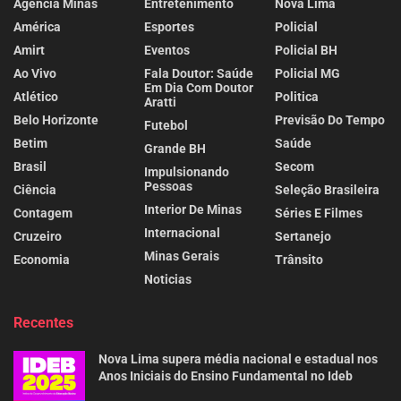
Agência Minas
Entretenimento
Nova Lima
América
Esportes
Policial
Amirt
Eventos
Policial BH
Ao Vivo
Fala Doutor: Saúde
Policial MG
Em Dia Com Doutor
Atlético
Politica
Aratti
Belo Horizonte
Previsão Do Tempo
Futebol
Betim
Saúde
Grande BH
Brasil
Secom
Impulsionando
Pessoas
Ciência
Seleção Brasileira
Interior De Minas
Contagem
Séries E Filmes
Internacional
Cruzeiro
Sertanejo
Minas Gerais
Economia
Trânsito
Noticias
Recentes
Nova Lima supera média nacional e estadual nos
Anos Iniciais do Ensino Fundamental no Ideb