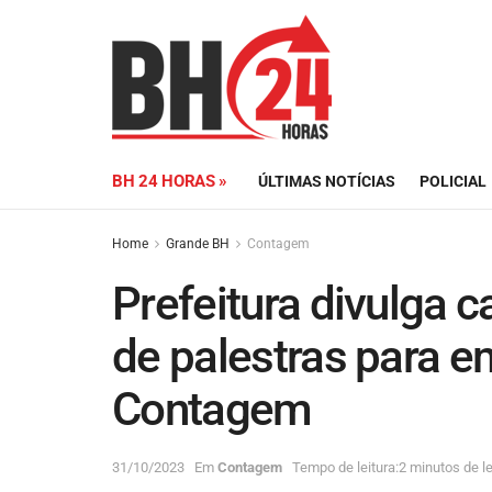
BH 24 HORAS »
ÚLTIMAS NOTÍCIAS
POLICIAL
Home
Grande BH
Contagem
Prefeitura divulga 
de palestras para 
Contagem
31/10/2023
Em
Contagem
Tempo de leitura:2 minutos de le