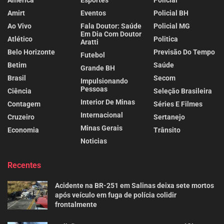
Amirt
Eventos
Policial BH
Ao Vivo
Fala Doutor: Saúde
Policial MG
Em Dia Com Doutor
Atlético
Politica
Aratti
Belo Horizonte
Previsão Do Tempo
Futebol
Betim
Saúde
Grande BH
Brasil
Secom
Impulsionando
Pessoas
Ciência
Seleção Brasileira
Interior De Minas
Contagem
Séries E Filmes
Internacional
Cruzeiro
Sertanejo
Minas Gerais
Economia
Trânsito
Noticias
Recentes
Acidente na BR-251 em Salinas deixa sete mortos
após veículo em fuga de polícia colidir
frontalmente