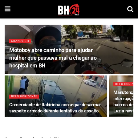
GRANDE BH
Motoboy abre caminho para ajudar
mulher que passava mal a chegar ao
hospital em BH
BELO HORIZON
Manutenção
BELO HORIZONTE
interrupçõe
Comerciante de Itabirinha consegue desarmar
bairros de B
suspeito armado durante tentativa de assalto
Luzia nesta 