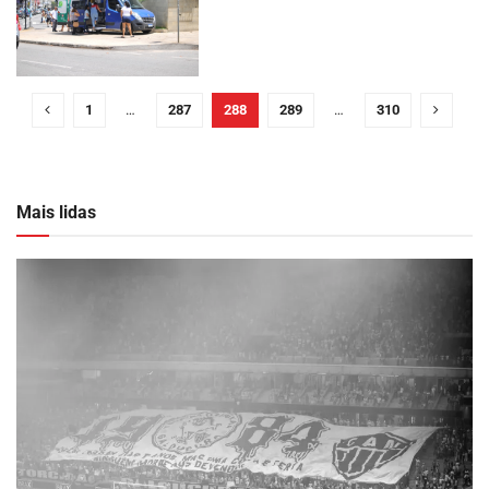
1
…
287
288
289
…
310
Mais lidas