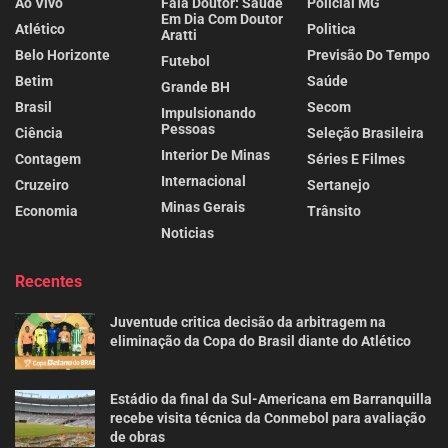
Ao Vivo
Fala Doutor: Saúde
Policial MG
Em Dia Com Doutor
Atlético
Politica
Aratti
Belo Horizonte
Previsão Do Tempo
Futebol
Betim
Saúde
Grande BH
Brasil
Secom
Impulsionando
Pessoas
Ciência
Seleção Brasileira
Interior De Minas
Contagem
Séries E Filmes
Internacional
Cruzeiro
Sertanejo
Minas Gerais
Economia
Trânsito
Noticias
Recentes
Juventude critica decisão da arbitragem na
eliminação da Copa do Brasil diante do Atlético
Estádio da final da Sul-Americana em Barranquilla
recebe visita técnica da Conmebol para avaliação
de obras