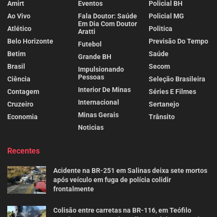
Amirt
Eventos
Policial BH
Ao Vivo
Fala Doutor: Saúde
Policial MG
Em Dia Com Doutor
Atlético
Politica
Aratti
Belo Horizonte
Previsão Do Tempo
Futebol
Betim
Saúde
Grande BH
Brasil
Secom
Impulsionando
Pessoas
Ciência
Seleção Brasileira
Interior De Minas
Contagem
Séries E Filmes
Internacional
Cruzeiro
Sertanejo
Minas Gerais
Economia
Trânsito
Noticias
Recentes
Acidente na BR-251 em Salinas deixa sete mortos
após veículo em fuga de polícia colidir
frontalmente
Colisão entre carretas na BR-116, em Teófilo