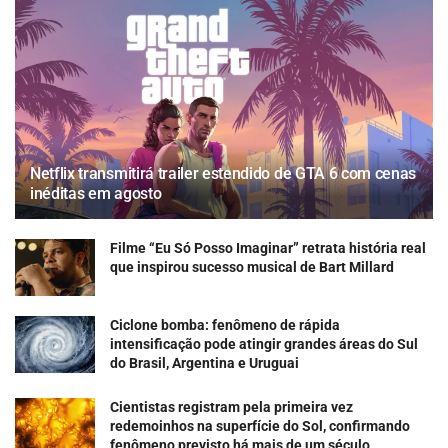
Netflix transmitirá trailer estendido de GTA 6 com cenas
inéditas em agosto
Filme “Eu Só Posso Imaginar” retrata história real
que inspirou sucesso musical de Bart Millard
Ciclone bomba: fenômeno de rápida
intensificação pode atingir grandes áreas do Sul
do Brasil, Argentina e Uruguai
Cientistas registram pela primeira vez
redemoinhos na superfície do Sol, confirmando
fenômeno previsto há mais de um século