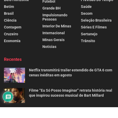
Futebol
Betim
Saúde
Grande BH
Brasil
Secom
Impulsionando
Pessoas
Ciência
Seleção Brasileira
Interior De Minas
Contagem
Séries E Filmes
Internacional
Cruzeiro
Sertanejo
Minas Gerais
Economia
Trânsito
Noticias
Recentes
Netflix transmitirá trailer estendido de GTA 6 com
cenas inéditas em agosto
Filme “Eu Só Posso Imaginar” retrata história real
que inspirou sucesso musical de Bart Millard