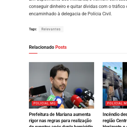
conseguir dinheiro e quitar dívidas com o tráfico 
encaminhado à delegacia de Polícia Civil.
Tags:
Relevantes
Relacionado
Posts
POLICIAL MG
POLICIAL 
Prefeitura de Mariana aumenta
Incêndio des
rigor nas regras para realização
região Centr
de eventos após duplo homicídio
Horizonte e 