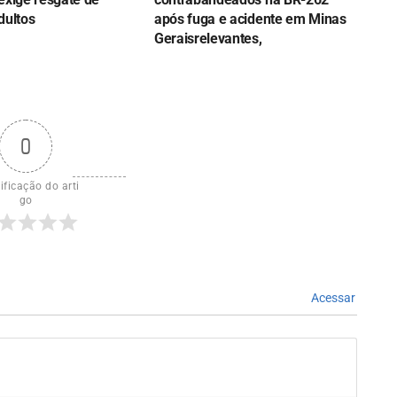
dultos
após fuga e acidente em Minas
Geraisrelevantes,
0
ificação do arti
go
Acessar