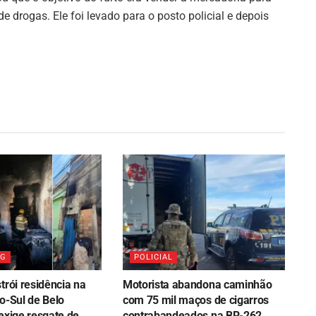
de drogas. Ele foi levado para o posto policial e depois
MG
POLICIAL
trói residência na
Motorista abandona caminhão
o-Sul de Belo
com 75 mil maços de cigarros
exige resgate de
contrabandeados na BR-262