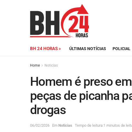
BH 24 HORAS »
ÚLTIMAS NOTÍCIAS
POLICIAL
Home
Noticias
Homem é preso em 
peças de picanha pa
drogas
06/02/2026
Em
Noticias
Tempo de leitura:1 minutos de leit