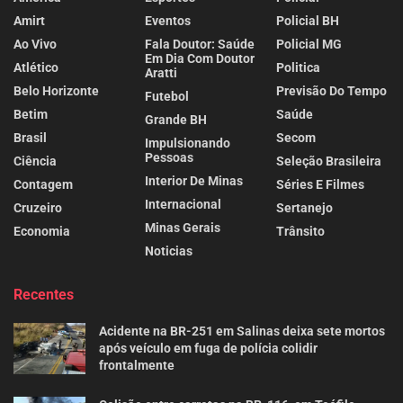
Amirt
Eventos
Policial BH
Ao Vivo
Fala Doutor: Saúde
Policial MG
Em Dia Com Doutor
Atlético
Politica
Aratti
Belo Horizonte
Previsão Do Tempo
Futebol
Betim
Saúde
Grande BH
Brasil
Secom
Impulsionando
Pessoas
Ciência
Seleção Brasileira
Interior De Minas
Contagem
Séries E Filmes
Internacional
Cruzeiro
Sertanejo
Minas Gerais
Economia
Trânsito
Noticias
Recentes
Acidente na BR-251 em Salinas deixa sete mortos
após veículo em fuga de polícia colidir
frontalmente