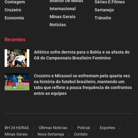
Interior De Minas
Contagem
Séries E Filmes
Internacional
Cruzeiro
Sertanejo
Minas Gerais
Economia
Trânsito
Noticias
Recentes
Atlético sofre derrota para o Bahia e se afasta do
G8 do Campeonato Brasileiro Feminino
Cruzeiro e Mirassol se enfrentam pela quarta vez
na história do futebol brasileiro, mantendo um
tabu que reflete a pouca frequência de confrontos
entre as equipes
BH 24 HORAS
Últimas Notícias
Policial
Esportes
Minas Gerais
Nova Sertaneja
Contato