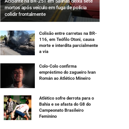
Acidente na BR-251 em Salinas deixa sete
mortos após veículo em fuga de polícia
colidir frontalmente
Colisão entre carretas na BR-
116, em Teófilo Otoni, causa
morte e interdita parcialmente
a via
Colo-Colo confirma
empréstimo do zagueiro Ivan
Román ao Atlético Mineiro
Atlético sofre derrota para o
Bahia e se afasta do G8 do
Campeonato Brasileiro
Feminino