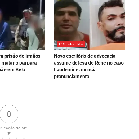
POLICIAL MG
ra prisão de irmãos
Novo escritório de advocacia
 matar o pai para
assume defesa de Renê no caso
mãe em Belo
Laudemir e anuncia
pronunciamento
0
ificação do arti
go