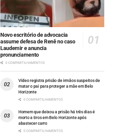
Novo escritório de advocacia
assume defesa de Renê no caso
Laudemir e anuncia
pronunciamento
0 COMPARTILHAMENTOS
Vídeo registra prisão de irmãos suspeitos de
matar o pai para proteger a mãe em Belo
Horizonte
0 COMPARTILHAMENTOS
Homem que deixou a prisão há três dias é
morto a tiros em Belo Horizonte após
abastecer carro
0 COMPARTILHAMENTOS