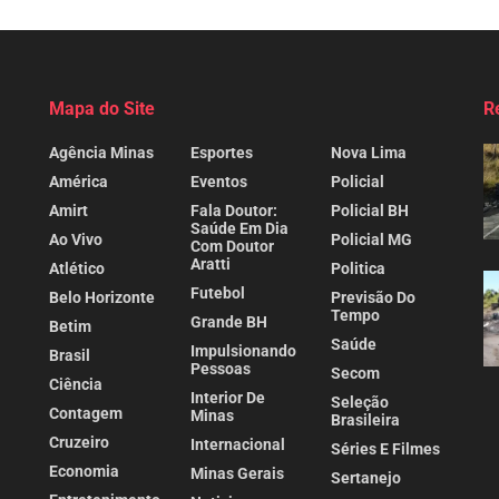
Mapa do Site
R
Agência Minas
Esportes
Nova Lima
América
Eventos
Policial
Amirt
Fala Doutor:
Policial BH
Saúde Em Dia
Ao Vivo
Policial MG
Com Doutor
Aratti
Atlético
Politica
Futebol
Belo Horizonte
Previsão Do
Tempo
Grande BH
Betim
Saúde
Impulsionando
Brasil
Pessoas
Secom
Ciência
Interior De
Seleção
Contagem
Minas
Brasileira
Cruzeiro
Internacional
Séries E Filmes
Economia
Minas Gerais
Sertanejo