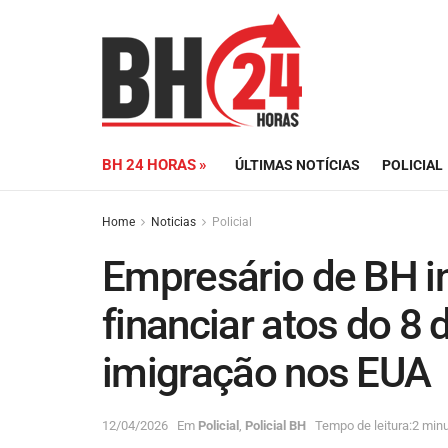
BH 24 HORAS »
ÚLTIMAS NOTÍCIAS
POLICIAL
Home
Noticias
Policial
Empresário de BH i
financiar atos do 8 
imigração nos EUA
12/04/2026
Em
Policial
,
Policial BH
Tempo de leitura:2 minu