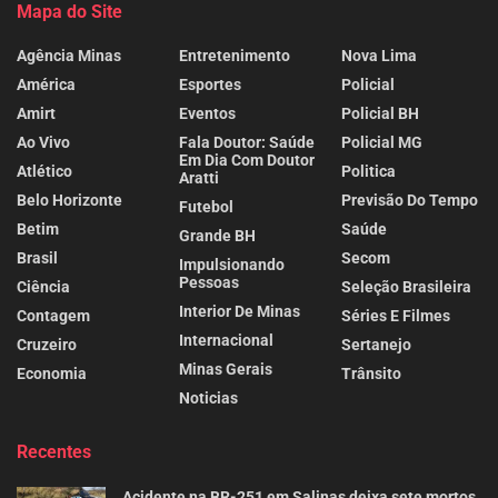
Mapa do Site
Agência Minas
Entretenimento
Nova Lima
América
Esportes
Policial
Amirt
Eventos
Policial BH
Ao Vivo
Fala Doutor: Saúde
Policial MG
Em Dia Com Doutor
Atlético
Politica
Aratti
Belo Horizonte
Previsão Do Tempo
Futebol
Betim
Saúde
Grande BH
Brasil
Secom
Impulsionando
Pessoas
Ciência
Seleção Brasileira
Interior De Minas
Contagem
Séries E Filmes
Internacional
Cruzeiro
Sertanejo
Minas Gerais
Economia
Trânsito
Noticias
Recentes
Acidente na BR-251 em Salinas deixa sete mortos