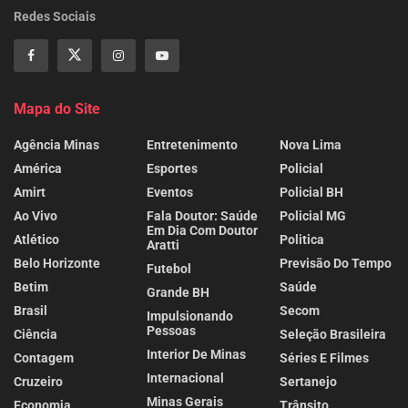
Redes Sociais
Mapa do Site
Agência Minas
Entretenimento
Nova Lima
América
Esportes
Policial
Amirt
Eventos
Policial BH
Ao Vivo
Fala Doutor: Saúde
Policial MG
Em Dia Com Doutor
Atlético
Politica
Aratti
Belo Horizonte
Previsão Do Tempo
Futebol
Betim
Saúde
Grande BH
Brasil
Secom
Impulsionando
Pessoas
Ciência
Seleção Brasileira
Interior De Minas
Contagem
Séries E Filmes
Internacional
Cruzeiro
Sertanejo
Minas Gerais
Economia
Trânsito