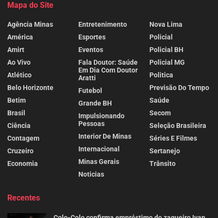
Mapa do Site
Agência Minas
Entretenimento
Nova Lima
América
Esportes
Policial
Amirt
Eventos
Policial BH
Ao Vivo
Fala Doutor: Saúde
Policial MG
Em Dia Com Doutor
Atlético
Politica
Aratti
Belo Horizonte
Previsão Do Tempo
Futebol
Betim
Saúde
Grande BH
Brasil
Secom
Impulsionando
Pessoas
Ciência
Seleção Brasileira
Interior De Minas
Contagem
Séries E Filmes
Internacional
Cruzeiro
Sertanejo
Minas Gerais
Economia
Trânsito
Noticias
Recentes
Colo-Colo confirma empréstimo do zagueiro Ivan