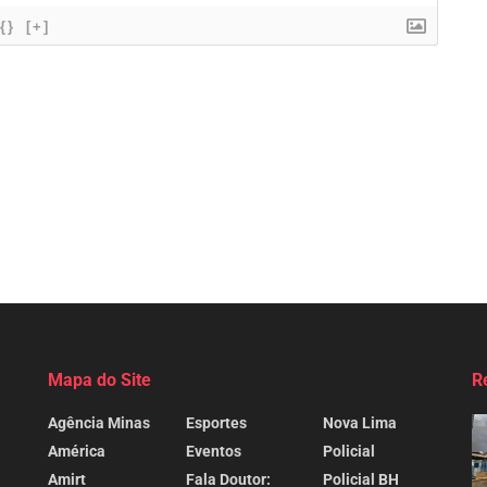
{}
[+]
Mapa do Site
R
Agência Minas
Esportes
Nova Lima
América
Eventos
Policial
Amirt
Fala Doutor:
Policial BH