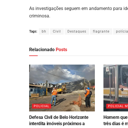
As investigações seguem em andamento para ident
criminosa.
Tags:
bh
Civil
Destaques
flagrante
políci
Relacionado
Posts
POLICIAL
POLICIAL 
Defesa Civil de Belo Horizonte
Homem que d
interdita imóveis próximos a
três dias é 