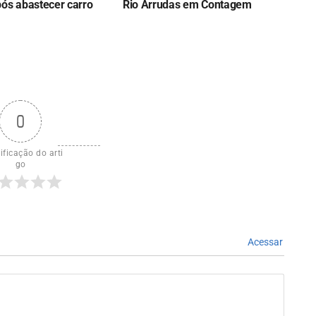
pós abastecer carro
Rio Arrudas em Contagem
0
ificação do arti
go
Acessar