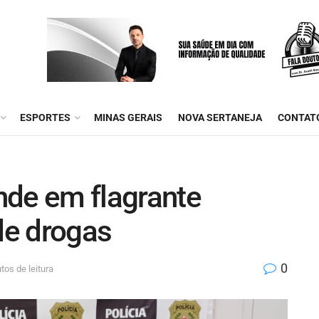
ESPORTES
MINAS GERAIS
NOVA SERTANEJA
CONTAT
ende em flagrante
 de drogas
0
tos de leitura