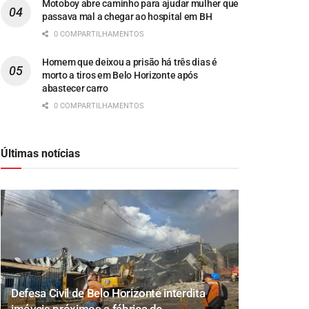
Motoboy abre caminho para ajudar mulher que
passava mal a chegar ao hospital em BH
0 COMPARTILHAMENTOS
Homem que deixou a prisão há três dias é
morto a tiros em Belo Horizonte após
abastecer carro
0 COMPARTILHAMENTOS
Últimas notícias
Defesa Civil de Belo Horizonte interdita