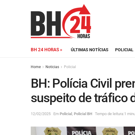
BH 24 HORAS »
ÚLTIMAS NOTÍCIAS
POLICIAL
Home
Noticias
Policial
BH: Polícia Civil pr
suspeito de tráfico
12/02/2025
Em
Policial
,
Policial BH
Tempo de leitura:1 minu