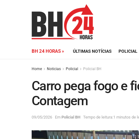
BH 24 HORAS »
ÚLTIMAS NOTÍCIAS
POLICIAL
Home
Noticias
Policial
Policial BH
Carro pega fogo e f
Contagem
09/05/2026
Em
Policial BH
Tempo de leitura:1 minutos de le