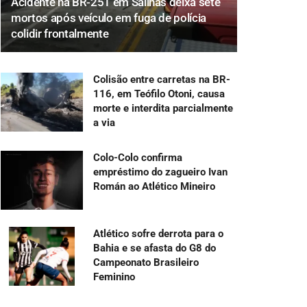
Acidente na BR-251 em Salinas deixa sete
mortos após veículo em fuga de polícia
colidir frontalmente
Colisão entre carretas na BR-
116, em Teófilo Otoni, causa
morte e interdita parcialmente
a via
Colo-Colo confirma
empréstimo do zagueiro Ivan
Román ao Atlético Mineiro
Atlético sofre derrota para o
Bahia e se afasta do G8 do
Campeonato Brasileiro
Feminino