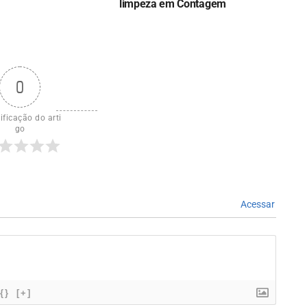
limpeza em Contagem
0
ificação do arti
go
Acessar
{}
[+]