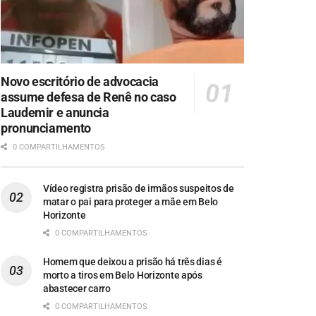
Novo escritório de advocacia
assume defesa de Renê no caso
Laudemir e anuncia
pronunciamento
0 COMPARTILHAMENTOS
Vídeo registra prisão de irmãos suspeitos de
matar o pai para proteger a mãe em Belo
Horizonte
0 COMPARTILHAMENTOS
Homem que deixou a prisão há três dias é
morto a tiros em Belo Horizonte após
abastecer carro
0 COMPARTILHAMENTOS