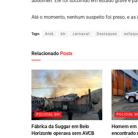
abdômen. Ele foi socorrido em estado grave e pas
Até o momento, nenhum suspeito foi preso, e a
Tags:
Alok
bh
carnaval
Destaques
esfaqu
Relacionado
Posts
POLICIAL BH
POLICIAL 
Fábrica da Suggar em Belo
Homem em s
Horizonte operava sem AVCB
encontrado 