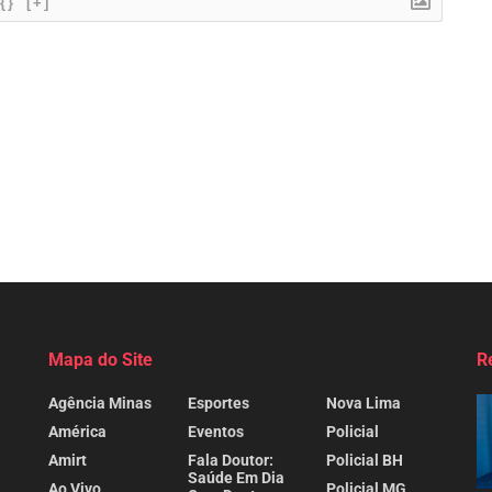
{}
[+]
Mapa do Site
R
Agência Minas
Esportes
Nova Lima
América
Eventos
Policial
Amirt
Fala Doutor:
Policial BH
Saúde Em Dia
Ao Vivo
Policial MG