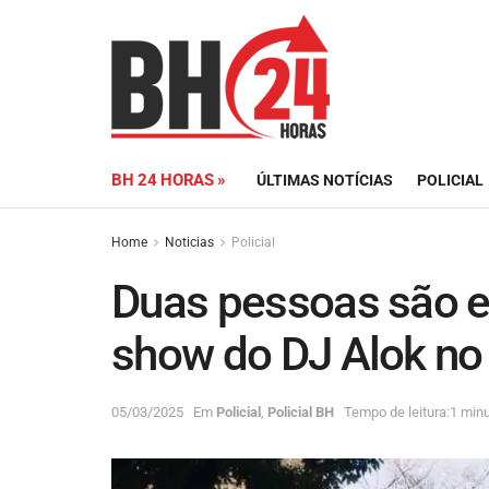
BH 24 HORAS »
ÚLTIMAS NOTÍCIAS
POLICIAL
Home
Noticias
Policial
Duas pessoas são 
show do DJ Alok no
05/03/2025
Em
Policial
,
Policial BH
Tempo de leitura:1 minu