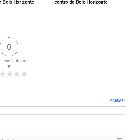
 Belo Horizonte
centro de Belo Horizonte
0
ificação do arti
go
Acessar