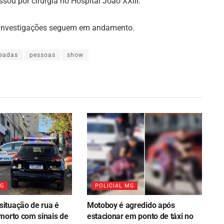
sou por cirurgia no Hospital João XXIII.
s investigações seguem em andamento.
eadas
pessoas
show
MG
POLICIAL MG
ituação de rua é
Motoboy é agredido após
morto com sinais de
estacionar em ponto de táxi no