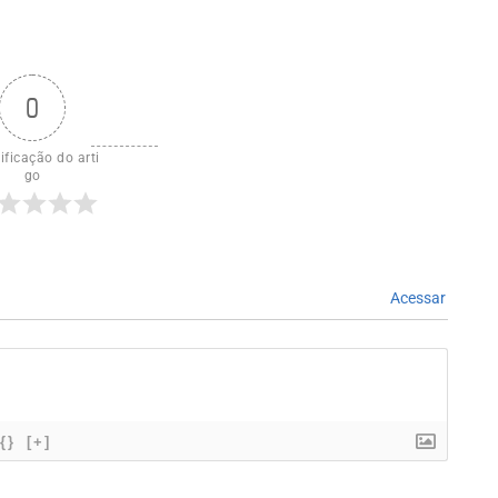
0
ificação do arti
go
Acessar
{}
[+]