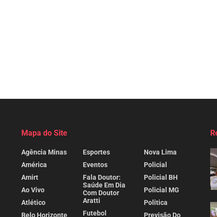
Mapa do Site
R
Agência Minas
Esportes
Nova Lima
América
Eventos
Policial
Amirt
Fala Doutor:
Policial BH
Saúde Em Dia
Ao Vivo
Policial MG
Com Doutor
Aratti
Atlético
Politica
Futebol
Belo Horizonte
Previsão Do