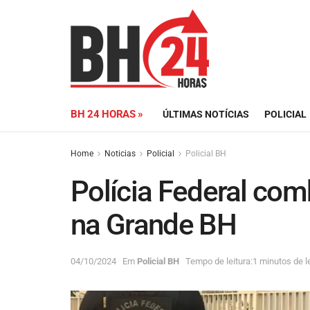
BH 24 HORAS »
ÚLTIMAS NOTÍCIAS
POLICIAL
Home
Noticias
Policial
Policial BH
Polícia Federal com
na Grande BH
04/10/2024
Em
Policial BH
Tempo de leitura:1 minutos de le