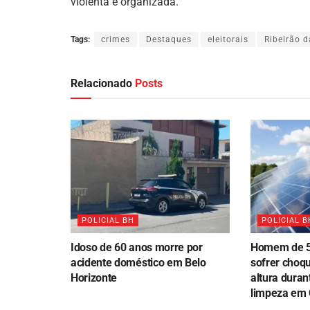
violenta e organizada.
Tags:
crimes
Destaques
eleitorais
Ribeirão 
Relacionado
Posts
POLICIAL BH
POLICIAL B
Idoso de 60 anos morre por
Homem de 5
acidente doméstico em Belo
sofrer choqu
Horizonte
altura duran
limpeza em