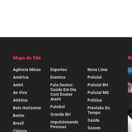
Mapa do Site
R
Agência Minas
Esportes
Nova Lima
América
Eventos
Policial
Amirt
Fala Doutor:
Policial BH
Saúde Em Dia
Ao Vivo
Policial MG
Com Doutor
Aratti
Atlético
Politica
Futebol
Belo Horizonte
Previsão Do
Tempo
Grande BH
Betim
Saúde
Impulsionando
Brasil
Pessoas
Secom
Ciência