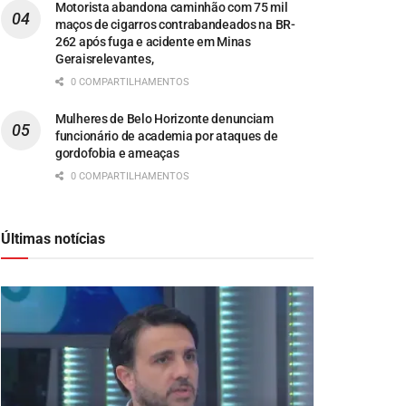
Motorista abandona caminhão com 75 mil
maços de cigarros contrabandeados na BR-
262 após fuga e acidente em Minas
Geraisrelevantes,
0 COMPARTILHAMENTOS
Mulheres de Belo Horizonte denunciam
funcionário de academia por ataques de
gordofobia e ameaças
0 COMPARTILHAMENTOS
Últimas notícias