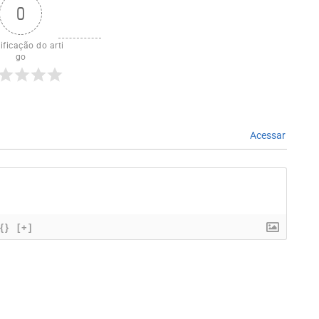
0
ificação do arti
go
Acessar
{}
[+]