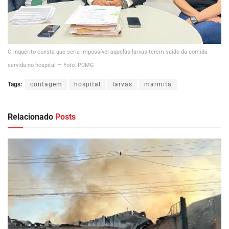
O inquérito consta que seria impossível aquelas larvas terem saído da comida
servida no hospital — Foto: PCMG
Tags:
contagem
hospital
larvas
marmita
Relacionado
Posts