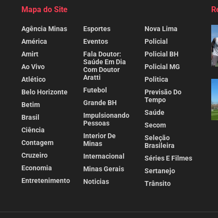
Mapa do Site
R
Agência Minas
Esportes
Nova Lima
América
Eventos
Policial
Amirt
Fala Doutor:
Policial BH
Saúde Em Dia
Ao Vivo
Policial MG
Com Doutor
Aratti
Atlético
Politica
Futebol
Belo Horizonte
Previsão Do
Tempo
Grande BH
Betim
Saúde
Impulsionando
Brasil
Pessoas
Secom
Ciência
Interior De
Seleção
Contagem
Minas
Brasileira
Cruzeiro
Internacional
Séries E Filmes
Economia
Minas Gerais
Sertanejo
Entretenimento
Noticias
Trânsito