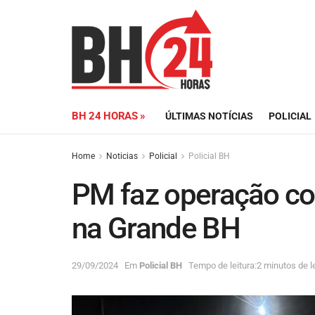
BH 24 HORAS »
ÚLTIMAS NOTÍCIAS
POLICIAL
Home
Noticias
Policial
Policial BH
PM faz operação con
na Grande BH
29/09/2024
Em
Policial BH
Tempo de leitura:2 minutos de le