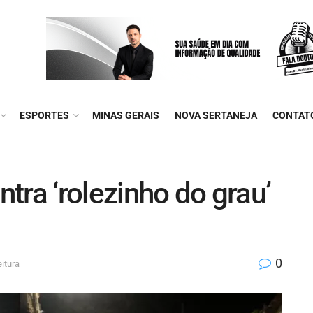
ESPORTES
MINAS GERAIS
NOVA SERTANEJA
CONTAT
tra ‘rolezinho do grau’
0
itura