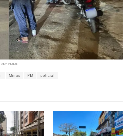
Foto: PMMG
h
Minas
PM
policial