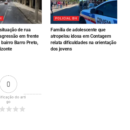
H
POLICIAL BH
ituação de rua
Família de adolescente que
agressão em frente
atropelou idosa em Contagem
 bairro Barro Preto,
relata dificuldades na orientação
izonte
dos jovens
0
ificação do arti
go