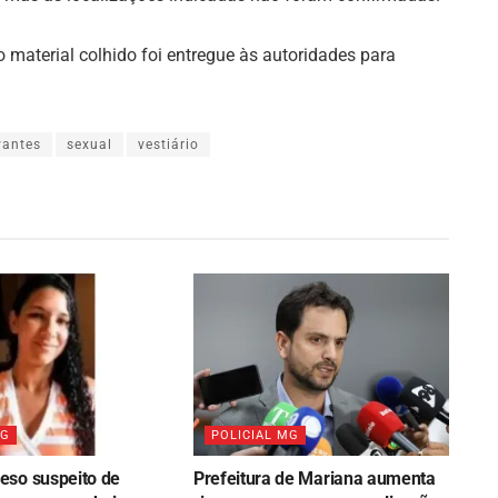
 material colhido foi entregue às autoridades para
vantes
sexual
vestiário
MG
POLICIAL MG
so suspeito de
Prefeitura de Mariana aumenta