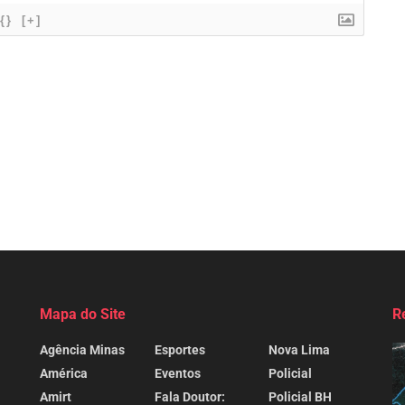
{}
[+]
Mapa do Site
R
Agência Minas
Esportes
Nova Lima
América
Eventos
Policial
Amirt
Fala Doutor:
Policial BH