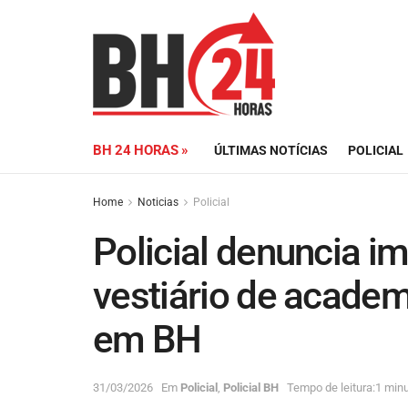
BH 24 HORAS »
ÚLTIMAS NOTÍCIAS
POLICIAL
Home
Noticias
Policial
Policial denuncia 
vestiário de academ
em BH
31/03/2026
Em
Policial
,
Policial BH
Tempo de leitura:1 minu