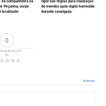
e ex-companheira na
rigor nas regras para realização
de Peçanha; corpo
de eventos após duplo homicídio
i localizado
durante cavalgada
0
ificação do arti
go
Acessar