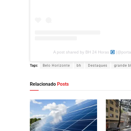
A post shared by BH 24 Horas
(@porta
Tags:
Belo Horizonte
bh
Destaques
grande b
Relacionado
Posts