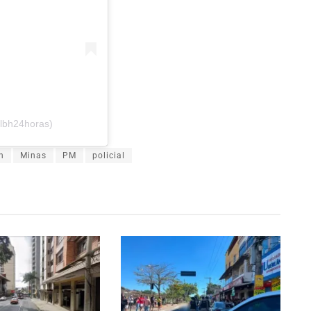
lbh24horas)
h
Minas
PM
policial