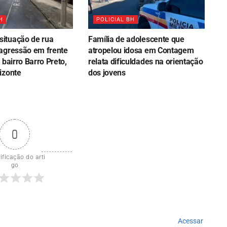
H
POLICIAL BH
ituação de rua
Família de adolescente que
agressão em frente
atropelou idosa em Contagem
 bairro Barro Preto,
relata dificuldades na orientação
izonte
dos jovens
0
ificação do arti
go
Acessar