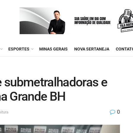
ESPORTES
MINAS GERAIS
NOVA SERTANEJA
CONTAT
 submetralhadoras e
na Grande BH
0
itura