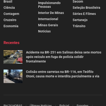
Brasil
Secom
Impulsionando
Pessoas
Ciência
Seleção Brasileira
Interior De Minas
Contagem
Séries E Filmes
Internacional
Cruzeiro
Sertanejo
Minas Gerais
Economia
Trânsito
Noticias
Recentes
Acidente na BR-251 em Salinas deixa sete mortos
após veículo em fuga de polícia colidir
frontalmente
Colisão entre carretas na BR-116, em Teófilo
Otoni, causa morte e interdita parcialmente a via
BH 24 HORAS
Últimas Notícias
Policial
Esportes