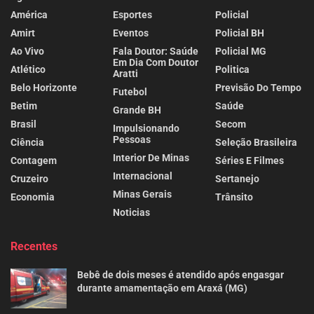
América
Esportes
Policial
Amirt
Eventos
Policial BH
Ao Vivo
Fala Doutor: Saúde
Policial MG
Em Dia Com Doutor
Atlético
Politica
Aratti
Belo Horizonte
Previsão Do Tempo
Futebol
Betim
Saúde
Grande BH
Brasil
Secom
Impulsionando
Pessoas
Ciência
Seleção Brasileira
Interior De Minas
Contagem
Séries E Filmes
Internacional
Cruzeiro
Sertanejo
Minas Gerais
Economia
Trânsito
Noticias
Recentes
Bebê de dois meses é atendido após engasgar
durante amamentação em Araxá (MG)