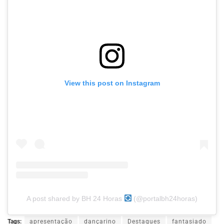
View this post on Instagram
A post shared by BH 24 Horas
(@portalbh24horas)
Tags:
apresentação
dançarino
Destaques
fantasiado