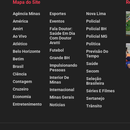
Mapa do Site
R
Agência Minas
Esportes
Nova Lima
América
Eventos
Policial
Amirt
Fala Doutor:
Policial BH
Saúde Em Dia
Ao Vivo
Policial MG
Com Doutor
Aratti
Atlético
Politica
Futebol
Belo Horizonte
Previsão Do
Tempo
Grande BH
Betim
Saúde
Impulsionando
Brasil
Pessoas
Secom
Ciência
Interior De
Seleção
Contagem
Minas
Brasileira
Cruzeiro
Internacional
Séries E Filmes
Economia
Minas Gerais
Sertanejo
Entretenimento
Noticias
Trânsito