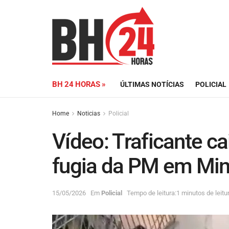
BH 24 HORAS »
ÚLTIMAS NOTÍCIAS
POLICIAL
Home
Noticias
Policial
Vídeo: Traficante c
fugia da PM em Mi
15/05/2026
Em
Policial
Tempo de leitura:1 minutos de leitu