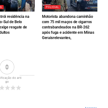
MG
POLICIAL
trói residência na
Motorista abandona caminhão
o-Sul de Belo
com 75 mil maços de cigarros
exige resgate de
contrabandeados na BR-262
dultos
após fuga e acidente em Minas
Geraisrelevantes,
0
ificação do arti
go