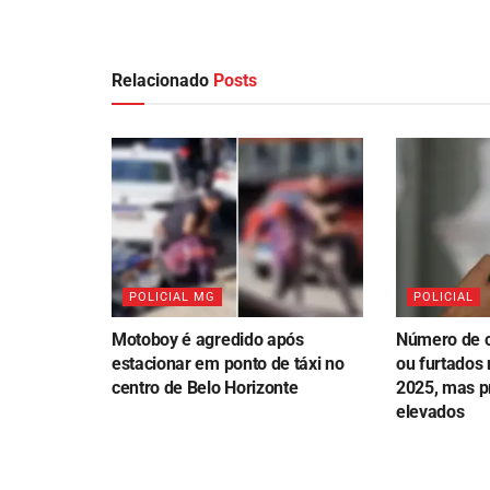
Relacionado
Posts
POLICIAL MG
POLICIAL
Motoboy é agredido após
Número de c
estacionar em ponto de táxi no
ou furtados 
centro de Belo Horizonte
2025, mas p
elevados