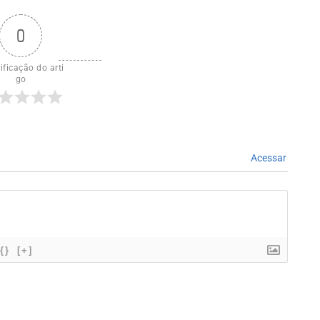
0
ificação do arti
go
Acessar
{}
[+]