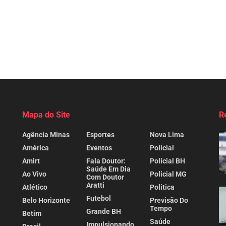
Mapa do Site
R
Agência Minas
Esportes
Nova Lima
América
Eventos
Policial
Amirt
Fala Doutor:
Policial BH
Saúde Em Dia
Ao Vivo
Policial MG
Com Doutor
Aratti
Atlético
Politica
Futebol
Belo Horizonte
Previsão Do
Tempo
Grande BH
Betim
Saúde
Impulsionando