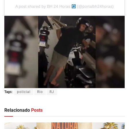
A post shared by BH 24 Horas
(@portalbh24horas)
Tags:
policial
Rio
RJ
Relacionado
Posts