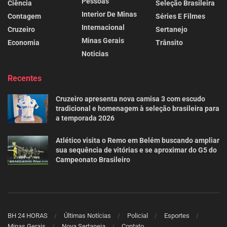
Pessoas
Ciência
Seleção Brasileira
Interior De Minas
Contagem
Séries E Filmes
Internacional
Cruzeiro
Sertanejo
Minas Gerais
Economia
Trânsito
Noticias
Recentes
Cruzeiro apresenta nova camisa 3 com escudo
tradicional e homenagem à seleção brasileira para
a temporada 2026
Atlético visita o Remo em Belém buscando ampliar
sua sequência de vitórias e se aproximar do G5 do
Campeonato Brasileiro
BH 24 HORAS
Últimas Notícias
Policial
Esportes
Minas Gerais
Nova Sertaneja
Contato