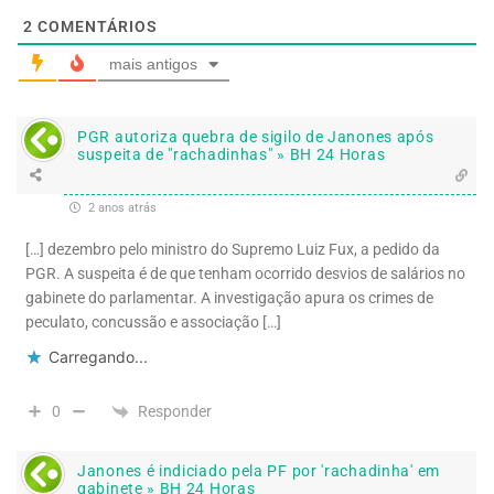
2
COMENTÁRIOS
mais antigos
PGR autoriza quebra de sigilo de Janones após
suspeita de "rachadinhas" » BH 24 Horas
2 anos atrás
[…] dezembro pelo ministro do Supremo Luiz Fux, a pedido da
PGR. A suspeita é de que tenham ocorrido desvios de salários no
gabinete do parlamentar. A investigação apura os crimes de
peculato, concussão e associação […]
Carregando...
Responder
0
Janones é indiciado pela PF por 'rachadinha' em
gabinete » BH 24 Horas