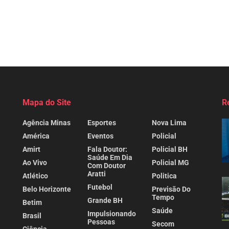
Mapa do Site
R
Agência Minas
Esportes
Nova Lima
América
Eventos
Policial
Amirt
Fala Doutor:
Policial BH
Saúde Em Dia
Ao Vivo
Policial MG
Com Doutor
Aratti
Atlético
Politica
Futebol
Belo Horizonte
Previsão Do
Tempo
Grande BH
Betim
Saúde
Impulsionando
Brasil
Pessoas
Secom
Ciência