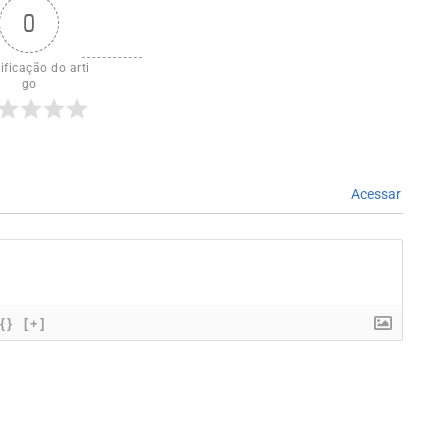
0
ificação do arti
go
Acessar
{}
[+]